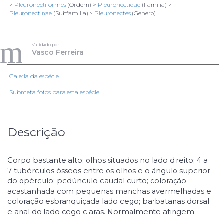
>
Pleuronectiformes
(Ordem) >
Pleuronectidae
(Familia) >
Pleuronectinae
(Subfamilia) >
Pleuronectes
(Genero)
865
Mike Weber
Todos os direitos reservados
Validado por:
Vasco Ferreira
1/2
Galeria da espécie
A carregar dados...
Submeta fotos para esta espécie
Descrição
Corpo bastante alto; olhos situados no lado direito; 4 a
7 tubérculos ósseos entre os olhos e o ângulo superior
do opérculo; pedúnculo caudal curto; coloração
acastanhada com pequenas manchas avermelhadas e
coloração esbranquiçada lado cego; barbatanas dorsal
e anal do lado cego claras. Normalmente atingem