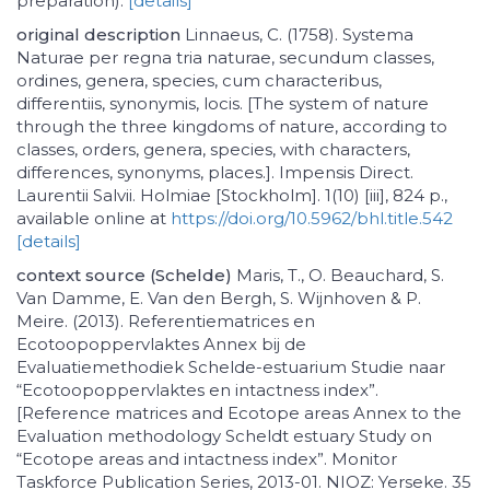
preparation).
[details]
original description
Linnaeus, C. (1758). Systema
Naturae per regna tria naturae, secundum classes,
ordines, genera, species, cum characteribus,
differentiis, synonymis, locis. [The system of nature
through the three kingdoms of nature, according to
classes, orders, genera, species, with characters,
differences, synonyms, places.]. Impensis Direct.
Laurentii Salvii. Holmiae [Stockholm]. 1(10) [iii], 824 p.,
available online at
https://doi.org/10.5962/bhl.title.542
[details]
context source (Schelde)
Maris, T., O. Beauchard, S.
Van Damme, E. Van den Bergh, S. Wijnhoven & P.
Meire. (2013). Referentiematrices en
Ecotoopoppervlaktes Annex bij de
Evaluatiemethodiek Schelde-estuarium Studie naar
“Ecotoopoppervlaktes en intactness index”.
[Reference matrices and Ecotope areas Annex to the
Evaluation methodology Scheldt estuary Study on
“Ecotope areas and intactness index”. Monitor
Taskforce Publication Series, 2013-01. NIOZ: Yerseke. 35