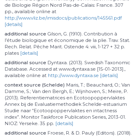
de Biologie Région Nord Pas-de-Calais: France. 307
pp., available online at
http://www.vliz.be/imisdocs/publications/145561.pdf
[details]
additional source
Gilson, G. (1910). Contribution à
l’étude biologique et économique de la plie. Trav. Stat.
Rech. Relat. Pêche Marit. Ostende 4: viii, 1-127 + 32 p.
plates
[details]
additional source
Dyntaxa. (2013). Swedish Taxonomic
Database. Accessed at www.dyntaxa.se [15-01-2013].,
available online at
http://www.dyntaxa.se
[details]
context source (Schelde)
Maris, T.; Beauchard, O.; Van
Damme, S.; Van den Bergh, E.; Wijnhoven, S.; Meire, P.
(2013). Referentiematrices en Ecotoopoppervlaktes
Annex bij de Evaluatiemethodiek Schelde-estuarium
Studie naar “Ecotoopoppervlaktes en intactness
index”. Monitor Taskforce Publication Series, 2013-01.
NIOZ: Yerseke. 35 pp.
[details]
additional source
Froese, R. & D. Pauly (Editors). (2018).