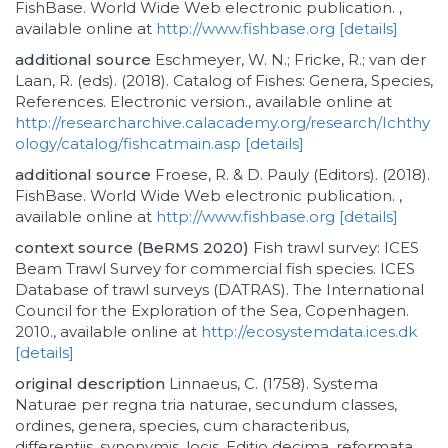
FishBase. World Wide Web electronic publication. ,
available online at
http://www.fishbase.org
[details]
additional source
Eschmeyer, W. N.; Fricke, R.; van der
Laan, R. (eds). (2018). Catalog of Fishes: Genera, Species,
References. Electronic version., available online at
http://researcharchive.calacademy.org/research/Ichthy
ology/catalog/fishcatmain.asp
[details]
additional source
Froese, R. & D. Pauly (Editors). (2018).
FishBase. World Wide Web electronic publication. ,
available online at
http://www.fishbase.org
[details]
context source (BeRMS 2020)
Fish trawl survey: ICES
Beam Trawl Survey for commercial fish species. ICES
Database of trawl surveys (DATRAS). The International
Council for the Exploration of the Sea, Copenhagen.
2010., available online at
http://ecosystemdata.ices.dk
[details]
original description
Linnaeus, C. (1758). Systema
Naturae per regna tria naturae, secundum classes,
ordines, genera, species, cum characteribus,
differentiis, synonymis, locis. Editio decima, reformata