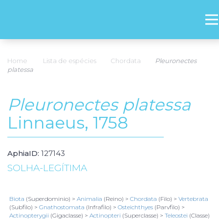
Home
Lista de espécies
Chordata
Pleuronectes
platessa
Pleuronectes platessa
Linnaeus, 1758
AphiaID:
127143
SOLHA-LEGÍTIMA
Biota
(Superdominio) >
Animalia
(Reino) >
Chordata
(Filo) >
Vertebrata
(Subfilo) >
Gnathostomata
(Infrafilo) >
Osteichthyes
(Parvfilo) >
Actinopterygii
(Gigaclasse) >
Actinopteri
(Superclasse) >
Teleostei
(Classe)