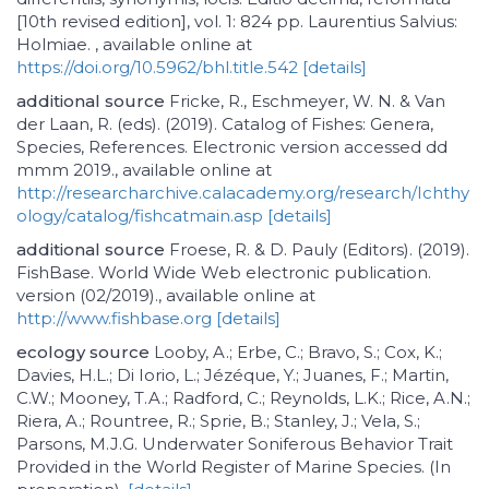
[10th revised edition], vol. 1: 824 pp. Laurentius Salvius:
Holmiae. , available online at
https://doi.org/10.5962/bhl.title.542
[details]
additional source
Fricke, R., Eschmeyer, W. N. & Van
der Laan, R. (eds). (2019). Catalog of Fishes: Genera,
Species, References. Electronic version accessed dd
mmm 2019., available online at
http://researcharchive.calacademy.org/research/Ichthy
ology/catalog/fishcatmain.asp
[details]
additional source
Froese, R. & D. Pauly (Editors). (2019).
FishBase. World Wide Web electronic publication.
version (02/2019)., available online at
http://www.fishbase.org
[details]
ecology source
Looby, A.; Erbe, C.; Bravo, S.; Cox, K.;
Davies, H.L.; Di Iorio, L.; Jézéque, Y.; Juanes, F.; Martin,
C.W.; Mooney, T.A.; Radford, C.; Reynolds, L.K.; Rice, A.N.;
Riera, A.; Rountree, R.; Sprie, B.; Stanley, J.; Vela, S.;
Parsons, M.J.G. Underwater Soniferous Behavior Trait
Provided in the World Register of Marine Species. (In