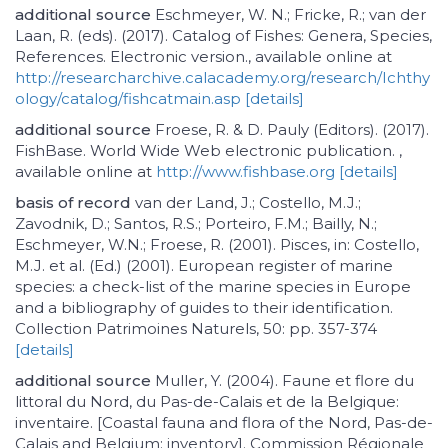
additional source
Eschmeyer, W. N.; Fricke, R.; van der
Laan, R. (eds). (2017). Catalog of Fishes: Genera, Species,
References. Electronic version., available online at
http://researcharchive.calacademy.org/research/Ichthy
ology/catalog/fishcatmain.asp
[details]
additional source
Froese, R. & D. Pauly (Editors). (2017).
FishBase. World Wide Web electronic publication. ,
available online at
http://www.fishbase.org
[details]
basis of record
van der Land, J.; Costello, M.J.;
Zavodnik, D.; Santos, R.S.; Porteiro, F.M.; Bailly, N.;
Eschmeyer, W.N.; Froese, R. (2001). Pisces, in: Costello,
M.J. et al. (Ed.) (2001). European register of marine
species: a check-list of the marine species in Europe
and a bibliography of guides to their identification.
Collection Patrimoines Naturels, 50: pp. 357-374
[details]
additional source
Muller, Y. (2004). Faune et flore du
littoral du Nord, du Pas-de-Calais et de la Belgique:
inventaire. [Coastal fauna and flora of the Nord, Pas-de-
Calais and Belgium: inventory]. Commission Régionale