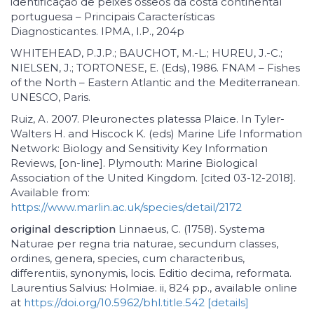
identificação de peixes ósseos da costa continental
portuguesa – Principais Características
Diagnosticantes. IPMA, I.P., 204p
WHITEHEAD, P.J.P.; BAUCHOT, M.-L.; HUREU, J.-C.;
NIELSEN, J.; TORTONESE, E. (Eds), 1986. FNAM – Fishes
of the North – Eastern Atlantic and the Mediterranean.
UNESCO, Paris.
Ruiz, A. 2007. Pleuronectes platessa Plaice. In Tyler-
Walters H. and Hiscock K. (eds) Marine Life Information
Network: Biology and Sensitivity Key Information
Reviews, [on-line]. Plymouth: Marine Biological
Association of the United Kingdom. [cited 03-12-2018].
Available from:
https://www.marlin.ac.uk/species/detail/2172
original description
Linnaeus, C. (1758). Systema
Naturae per regna tria naturae, secundum classes,
ordines, genera, species, cum characteribus,
differentiis, synonymis, locis. Editio decima, reformata.
Laurentius Salvius: Holmiae. ii, 824 pp., available online
at
https://doi.org/10.5962/bhl.title.542
[details]