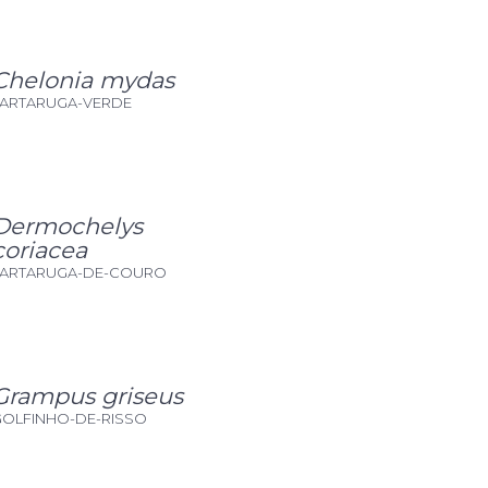
Chelonia mydas
TARTARUGA-VERDE
Dermochelys
coriacea
TARTARUGA-DE-COURO
Grampus griseus
GOLFINHO-DE-RISSO