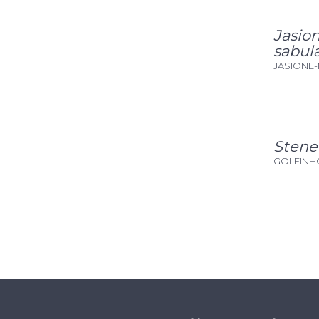
Jasion
sabula
JASIONE-
Stene
GOLFINH