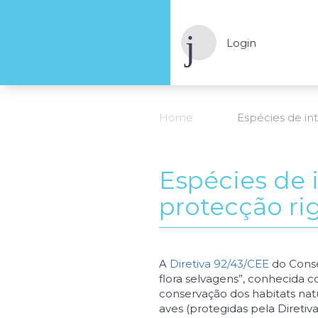
Login
Home
Espécies de in
Espécies de 
protecção ri
A
Diretiva 92/43/CEE
do Conse
flora selvagens”, conhecida
conservação dos habitats natu
aves (protegidas pela Diretiv