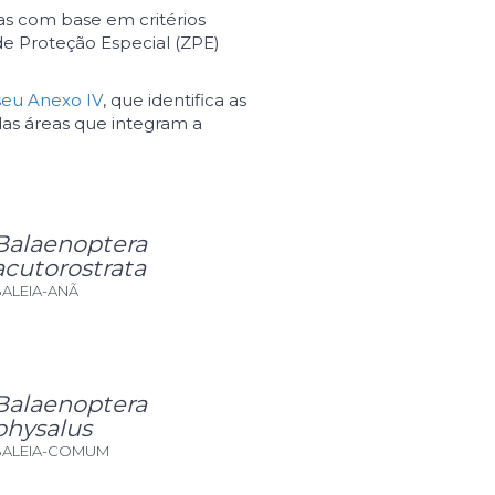
as com base em critérios
de Proteção Especial (ZPE)
seu Anexo IV
, que identifica as
as áreas que integram a
Balaenoptera
acutorostrata
ALEIA-ANÃ
Balaenoptera
physalus
BALEIA-COMUM