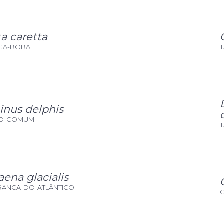
a caretta
GA-BOBA
inus delphis
HO-COMUM
ena glacialis
FRANCA-DO-ATLÂNTICO-