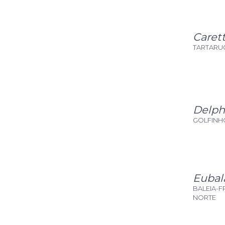
Carett
TARTARU
Delph
GOLFIN
Eubala
BALEIA-
NORTE