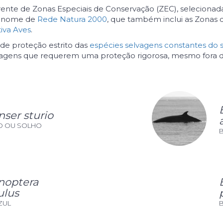
ente de Zonas Especiais de Conservação (ZEC), selecionad
 o nome de
Rede Natura 2000
, que também inclui as Zonas 
tiva Aves
.
de proteção estrito das
espécies selvagens constantes do 
lvagens que requerem uma proteção rigorosa, mesmo fora d
nser sturio
O OU SOLHO
B
noptera
lus
ZUL