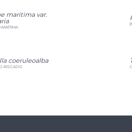
e maritima var.
ria
MARÍTIMA
lla coeruleoalba
O-RISCADO