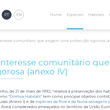
PT
EN
Home
Espécies
Habitats
teresse comunitário que exigem uma protecção rigorosa (a
interesse comunitário qu
gorosa (anexo IV)
lho, de 21 de maio de 1992, “relativa à preservação dos
hab
 como
“Diretiva Habitats”
tem como principal objetivo contrib
rais (Anexo I) e de
espécies da flora e da fauna selvagens (
a Aves) considerados ameaçados no território da União Euro