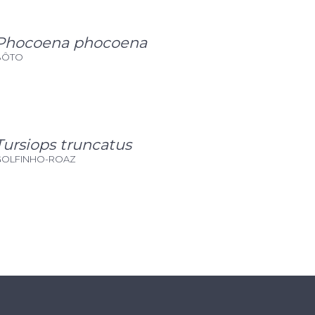
Phocoena phocoena
BÔTO
Tursiops truncatus
GOLFINHO-ROAZ