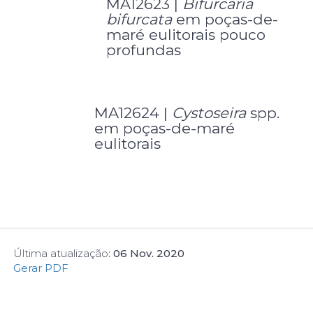
MA12623 |
Bifurcaria
bifurcata
em poças-de-
maré eulitorais pouco
profundas
MA12624 |
Cystoseira
spp.
em poças-de-maré
eulitorais
Última atualização
:
06 Nov. 2020
Gerar PDF