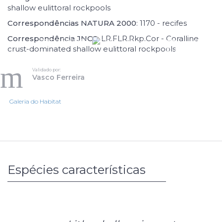
shallow eulittoral rockpools
Correspondências NATURA 2000
: 1170 - recifes
Correspondência JNCC
: LR.FLR.Rkp.Cor - Coralline
Vasco Ferreira
691
crust-dominated shallow eulittoral rockpools
Validado por:
Vasco Ferreira
1/2
Galeria do Habitat
Espécies características