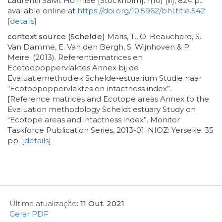
Laurentii Salvii. Holmiae [Stockholm]. 1(10) [iii], 824 p.,
available online at
https://doi.org/10.5962/bhl.title.542
[details]
context source (Schelde)
Maris, T., O. Beauchard, S.
Van Damme, E. Van den Bergh, S. Wijnhoven & P.
Meire. (2013). Referentiematrices en
Ecotoopoppervlaktes Annex bij de
Evaluatiemethodiek Schelde-estuarium Studie naar
“Ecotoopoppervlaktes en intactness index”.
[Reference matrices and Ecotope areas Annex to the
Evaluation methodology Scheldt estuary Study on
“Ecotope areas and intactness index”. Monitor
Taskforce Publication Series, 2013-01. NIOZ: Yerseke. 35
pp.
[details]
Última atualização
:
11 Out. 2021
Gerar PDF