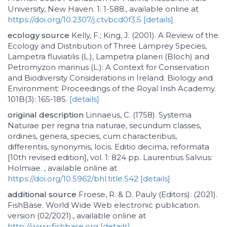
University, New Haven. 1: 1-588., available online at
https://doi.org/10.2307/j.ctvbcd0f3.5
[details]
ecology source
Kelly, F.; King, J. (2001). A Review of the
Ecology and Distribution of Three Lamprey Species,
Lampetra fluviatilis (L.), Lampetra planeri (Bloch) and
Petromyzon marinus (L.): A Context for Conservation
and Biodiversity Considerations in Ireland. Biology and
Environment: Proceedings of the Royal Irish Academy.
101B(3): 165-185.
[details]
original description
Linnaeus, C. (1758). Systema
Naturae per regna tria naturae, secundum classes,
ordines, genera, species, cum characteribus,
differentiis, synonymis, locis. Editio decima, reformata
[10th revised edition], vol. 1: 824 pp. Laurentius Salvius:
Holmiae. , available online at
https://doi.org/10.5962/bhl.title.542
[details]
additional source
Froese, R. & D. Pauly (Editors). (2021).
FishBase. World Wide Web electronic publication.
version (02/2021)., available online at
http://www.fishbase.org
[details]