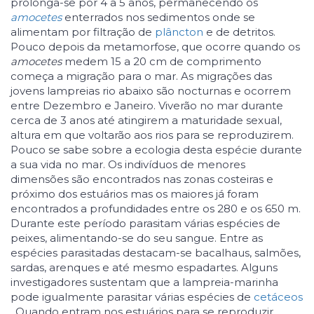
prolonga-se por 4 a 5 anos, permanecendo os
amocetes
enterrados nos sedimentos onde se
alimentam por filtração de
plâncton
e de detritos.
Pouco depois da metamorfose, que ocorre quando os
amocetes
medem 15 a 20 cm de comprimento
começa a migração para o mar. As migrações das
jovens lampreias rio abaixo são nocturnas e ocorrem
entre Dezembro e Janeiro. Viverão no mar durante
cerca de 3 anos até atingirem a maturidade sexual,
altura em que voltarão aos rios para se reproduzirem.
Pouco se sabe sobre a ecologia desta espécie durante
a sua vida no mar. Os indivíduos de menores
dimensões são encontrados nas zonas costeiras e
próximo dos estuários mas os maiores já foram
encontrados a profundidades entre os 280 e os 650 m.
Durante este período parasitam várias espécies de
peixes, alimentando-se do seu sangue. Entre as
espécies parasitadas destacam-se bacalhaus, salmões,
sardas, arenques e até mesmo espadartes. Alguns
investigadores sustentam que a lampreia-marinha
pode igualmente parasitar várias espécies de
cetáceos
. Quando entram nos estuários para se reproduzir