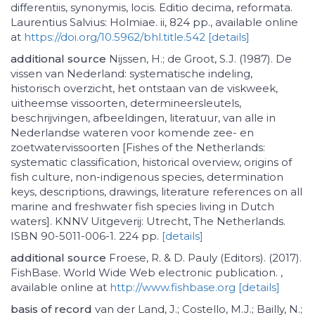
differentiis, synonymis, locis. Editio decima, reformata.
Laurentius Salvius: Holmiae. ii, 824 pp., available online
at
https://doi.org/10.5962/bhl.title.542
[details]
additional source
Nijssen, H.; de Groot, S.J. (1987). De
vissen van Nederland: systematische indeling,
historisch overzicht, het ontstaan van de viskweek,
uitheemse vissoorten, determineersleutels,
beschrijvingen, afbeeldingen, literatuur, van alle in
Nederlandse wateren voor komende zee- en
zoetwatervissoorten [Fishes of the Netherlands:
systematic classification, historical overview, origins of
fish culture, non-indigenous species, determination
keys, descriptions, drawings, literature references on all
marine and freshwater fish species living in Dutch
waters]. KNNV Uitgeverij: Utrecht, The Netherlands.
ISBN 90-5011-006-1. 224 pp.
[details]
additional source
Froese, R. & D. Pauly (Editors). (2017).
FishBase. World Wide Web electronic publication. ,
available online at
http://www.fishbase.org
[details]
basis of record
van der Land, J.; Costello, M.J.; Bailly, N.;