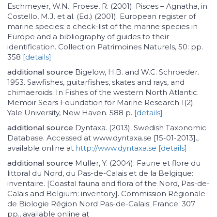
Eschmeyer, W.N.; Froese, R. (2001). Pisces – Agnatha, in:
Costello, M.J. et al. (Ed.) (2001). European register of
marine species: a check-list of the marine species in
Europe and a bibliography of guides to their
identification. Collection Patrimoines Naturels, 50: pp.
358
[details]
additional source
Bigelow, H.B. and W.C. Schroeder.
1953. Sawfishes, guitarfishes, skates and rays, and
chimaeroids. In Fishes of the western North Atlantic.
Memoir Sears Foundation for Marine Research 1(2).
Yale University, New Haven. 588 p.
[details]
additional source
Dyntaxa. (2013). Swedish Taxonomic
Database. Accessed at www.dyntaxa.se [15-01-2013].,
available online at
http://www.dyntaxa.se
[details]
additional source
Muller, Y. (2004). Faune et flore du
littoral du Nord, du Pas-de-Calais et de la Belgique:
inventaire. [Coastal fauna and flora of the Nord, Pas-de-
Calais and Belgium: inventory]. Commission Régionale
de Biologie Région Nord Pas-de-Calais: France. 307
pp., available online at