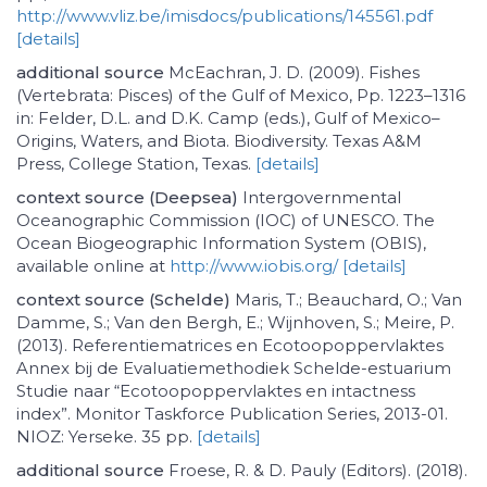
http://www.vliz.be/imisdocs/publications/145561.pdf
[details]
additional source
McEachran, J. D. (2009). Fishes
(Vertebrata: Pisces) of the Gulf of Mexico, Pp. 1223–1316
in: Felder, D.L. and D.K. Camp (eds.), Gulf of Mexico–
Origins, Waters, and Biota. Biodiversity. Texas A&M
Press, College Station, Texas.
[details]
context source (Deepsea)
Intergovernmental
Oceanographic Commission (IOC) of UNESCO. The
Ocean Biogeographic Information System (OBIS),
available online at
http://www.iobis.org/
[details]
context source (Schelde)
Maris, T.; Beauchard, O.; Van
Damme, S.; Van den Bergh, E.; Wijnhoven, S.; Meire, P.
(2013). Referentiematrices en Ecotoopoppervlaktes
Annex bij de Evaluatiemethodiek Schelde-estuarium
Studie naar “Ecotoopoppervlaktes en intactness
index”. Monitor Taskforce Publication Series, 2013-01.
NIOZ: Yerseke. 35 pp.
[details]
additional source
Froese, R. & D. Pauly (Editors). (2018).