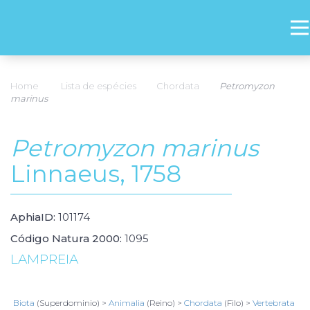
Home
Lista de espécies
Chordata
Petromyzon
marinus
Petromyzon marinus
Linnaeus, 1758
AphiaID:
101174
Código Natura 2000:
1095
LAMPREIA
Biota
(Superdominio) >
Animalia
(Reino) >
Chordata
(Filo) >
Vertebrata