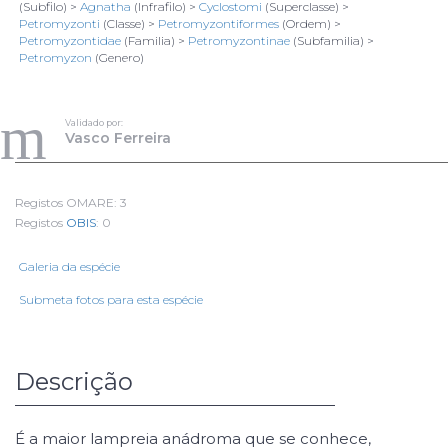
(Subfilo) >
Agnatha
(Infrafilo) >
Cyclostomi
(Superclasse) >
Petromyzonti
(Classe) >
Petromyzontiformes
(Ordem) >
Petromyzontidae
(Familia) >
Petromyzontinae
(Subfamilia) >
Petromyzon
(Genero)
4709
Vasco Ferreira
Todos os direitos reservados
Validado por:
Vasco Ferreira
1/3
A carregar dados...
Registos OMARE: 3
Registos
OBIS
: 0
Galeria da espécie
Submeta fotos para esta espécie
Descrição
É a maior lampreia anádroma que se conhece,