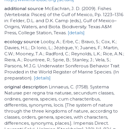
additional source
McEachran, J. D. (2009). Fishes
(Vertebrata: Pisces) of the Gulf of Mexico, Pp. 1223–1316
in: Felder, D.L. and D.K. Camp (eds.), Gulf of Mexico–
Origins, Waters, and Biota. Biodiversity. Texas A&M
Press, College Station, Texas.
[details]
ecology source
Looby, A.; Erbe, C.; Bravo, S.; Cox, K.;
Davies, H.L.; Di Iorio, L.; Jézéque, Y.; Juanes, F.; Martin,
C.W.; Mooney, T.A.; Radford, C.; Reynolds, L.K.; Rice, A.N.;
Riera, A.; Rountree, R.; Sprie, B.; Stanley, J.; Vela, S.;
Parsons, M.J.G. Underwater Soniferous Behavior Trait
Provided in the World Register of Marine Species. (In
preparation).
[details]
original description
Linnaeus, C. (1758). Systema
Naturae per regna tria naturae, secundum classes,
ordines, genera, species, cum characteribus,
differentiis, synonymis, locis. [The system of nature
through the three kingdoms of nature, according to
classes, orders, genera, species, with characters,
differences, synonyms, places.]. Impensis Direct.