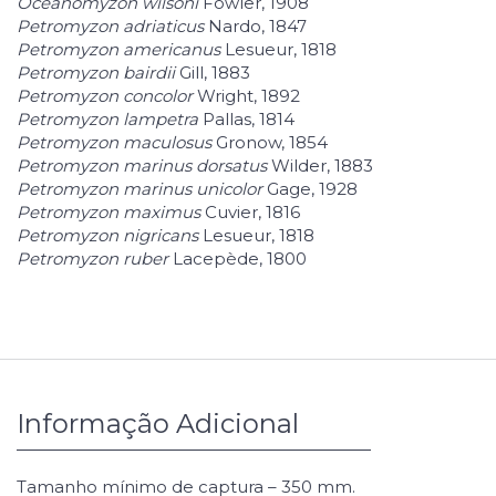
Oceanomyzon wilsoni
Fowler, 1908
Petromyzon adriaticus
Nardo, 1847
Petromyzon americanus
Lesueur, 1818
Petromyzon bairdii
Gill, 1883
Petromyzon concolor
Wright, 1892
Petromyzon lampetra
Pallas, 1814
Petromyzon maculosus
Gronow, 1854
Petromyzon marinus dorsatus
Wilder, 1883
Petromyzon marinus unicolor
Gage, 1928
Petromyzon maximus
Cuvier, 1816
Petromyzon nigricans
Lesueur, 1818
Petromyzon ruber
Lacepède, 1800
Informação Adicional
Tamanho mínimo de captura – 350 mm.