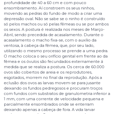
profundidade de 40 a 60 cm e com pouco
ensombramento. Aí constroem os seus ninhos,
movendo as pedras do fundo de modo a criar uma
depressão oval. Não se sabe se o ninho é construído
só pelos machos ou só pelas fêmeas ou se por ambos
os sexos. A postura é realizada nos meses de Março-
Abril, sendo precedida de acasalamento. Durante o
acasalamento o macho fixa-se, com o auxílio da
ventosa, à cabeça da fêmea, que, por seu lado,
utilizando o mesmo processo se prende a uma pedra.
O macho coloca o seu orifício genital em frente ao da
fêmea e os óvulos são fecundados externamente á
medida que se realiza a postura. Os cerca de 60.000
ovos são cobertos de areia e os reprodutores,
esgotados, morrem no final da reprodução. Após a
eclusão dos ovos as larvas movem-se para jusante
deixando os fundos pedregosos e procuram troços
com fundos com substratos de granulometria inferior a
1 mm, com uma corrente de velocidade pequena e
parcialmente ensombrados onde se enterram
deixando apenas a cabeça de fora. A vida larvar