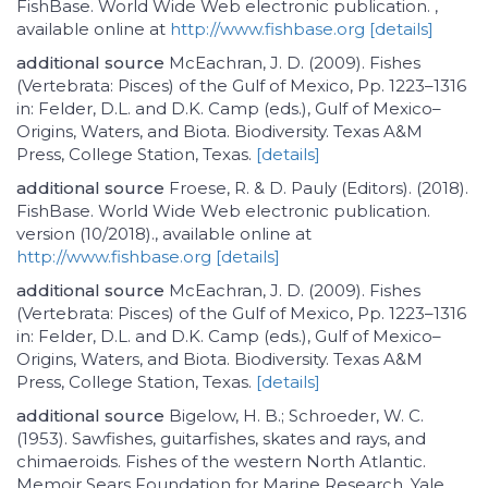
FishBase. World Wide Web electronic publication. ,
available online at
http://www.fishbase.org
[details]
additional source
McEachran, J. D. (2009). Fishes
(Vertebrata: Pisces) of the Gulf of Mexico, Pp. 1223–1316
in: Felder, D.L. and D.K. Camp (eds.), Gulf of Mexico–
Origins, Waters, and Biota. Biodiversity. Texas A&M
Press, College Station, Texas.
[details]
additional source
Froese, R. & D. Pauly (Editors). (2018).
FishBase. World Wide Web electronic publication.
version (10/2018)., available online at
http://www.fishbase.org
[details]
additional source
McEachran, J. D. (2009). Fishes
(Vertebrata: Pisces) of the Gulf of Mexico, Pp. 1223–1316
in: Felder, D.L. and D.K. Camp (eds.), Gulf of Mexico–
Origins, Waters, and Biota. Biodiversity. Texas A&M
Press, College Station, Texas.
[details]
additional source
Bigelow, H. B.; Schroeder, W. C.
(1953). Sawfishes, guitarfishes, skates and rays, and
chimaeroids. Fishes of the western North Atlantic.
Memoir Sears Foundation for Marine Research. Yale